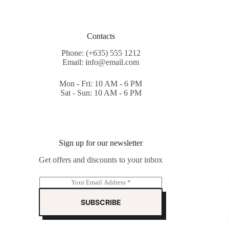
Contacts
Phone: (+635) 555 1212
Email: info@email.com
Mon - Fri: 10 AM - 6 PM
Sat - Sun: 10 AM - 6 PM
Sign up for our newsletter
Get offers and discounts to your inbox
E
m
a
SUBSCRIBE
i
l
*