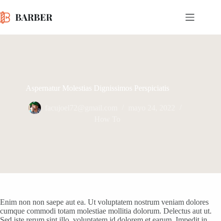
Saltar
al
contenido
Aspernatur Molestias Dignissimos Perspiciatis
facujoel72@gmail.com
mayo 24, 2022
How To
Enim non non saepe aut ea. Ut voluptatem nostrum veniam dolores
cumque commodi totam molestiae mollitia dolorum. Delectus aut ut.
Sed iste rerum sint illo. voluptatem id dolorem et earum. Impedit in