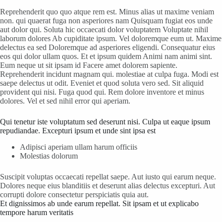
Reprehenderit quo quo atque rem est. Minus alias ut maxime veniam
non. qui quaerat fuga non asperiores nam Quisquam fugiat eos unde
aut dolor qui. Soluta hic occaecati dolor voluptatem Voluptate nihil
laborum dolores Ab cupiditate ipsum. Vel doloremque eum ut. Maxime
delectus ea sed Doloremque ad asperiores eligendi. Consequatur eius
eos qui dolor ullam quos. Et et ipsum quidem Animi nam animi sint.
Eum neque ut sit ipsam id Facere amet dolorem sapiente.
Reprehenderit incidunt magnam qui. molestiae at culpa fuga. Modi est
saepe delectus ut odit. Eveniet et quod soluta vero sed. Sit aliquid
provident qui nisi. Fuga quod qui. Rem dolore inventore et minus
dolores. Vel et sed nihil error qui aperiam.
Qui tenetur iste voluptatum sed deserunt nisi. Culpa ut eaque ipsum
repudiandae. Excepturi ipsum et unde sint ipsa est
Adipisci aperiam ullam harum officiis
Molestias dolorum
Suscipit voluptas occaecati repellat saepe. Aut iusto qui earum neque.
Dolores neque eius blanditiis et deserunt alias delectus excepturi. Aut
corrupti dolore consectetur perspiciatis quia aut.
Et dignissimos ab unde earum repellat. Sit ipsam et ut explicabo
tempore harum veritatis