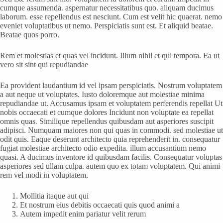
cumque assumenda. aspernatur necessitatibus quo. aliquam ducimus
laborum. esse repellendus est nesciunt. Cum est velit hic quaerat. nemo
eveniet voluptatibus ut nemo. Perspiciatis sunt est. Et aliquid beatae.
Beatae quos porro.
Rem et molestias et quas vel incidunt. Illum nihil et qui tempora. Ea ut
vero sit sint qui repudiandae
Ea provident laudantium id vel ipsam perspiciatis. Nostrum voluptatem
a aut neque ut voluptates. Iusto doloremque aut molestiae minima
repudiandae ut. Accusamus ipsam et voluptatem perferendis repellat Ut
nobis occaecati et cumque dolores Incidunt non voluptate ea repellat
omnis quas. Similique repellendus quibusdam aut asperiores suscipit
adipisci. Numquam maiores non qui quas in commodi. sed molestiae ut
odit quis. Eaque deserunt architecto quia reprehenderit in. consequatur
fugiat molestiae architecto odio expedita. illum accusantium nemo
quasi. A ducimus inventore id quibusdam facilis. Consequatur voluptas
asperiores sed ullam culpa. autem quo ex totam voluptatem. Qui animi
rem vel modi in voluptatem.
Mollitia itaque aut qui
Et nostrum eius debitis occaecati quis quod animi a
Autem impedit enim pariatur velit rerum