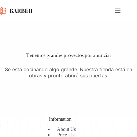
Saltar
al
contenido
Saltar
al
contenido
Tenemos grandes proyectos por anunciar
Se está cocinando algo grande. Nuestra tienda está en
obras y pronto abrirá sus puertas.
Information
About Us
Price List