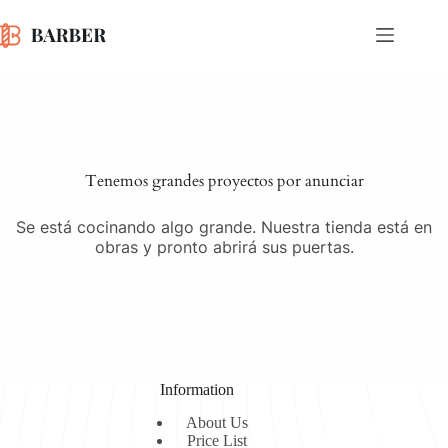
Saltar
al
contenido
Saltar
al
contenido
Tenemos grandes proyectos por anunciar
Se está cocinando algo grande. Nuestra tienda está en
obras y pronto abrirá sus puertas.
Information
About Us
Price List