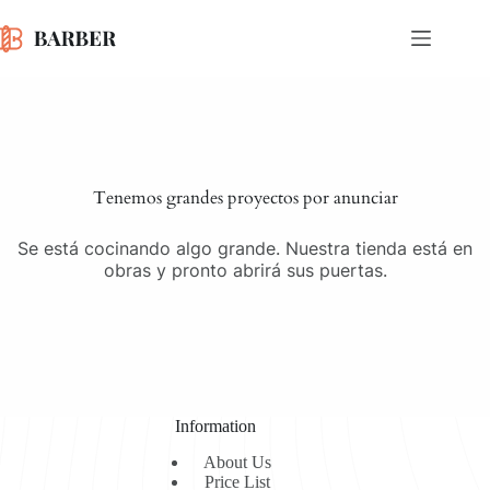
Saltar
al
contenido
Saltar
al
contenido
Tenemos grandes proyectos por anunciar
Se está cocinando algo grande. Nuestra tienda está en
obras y pronto abrirá sus puertas.
Information
About Us
Price List